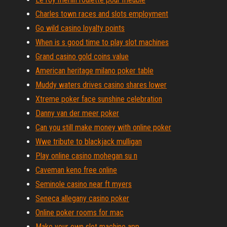
Charles town races and slots employment
Go wild casino loyalty points
When is s good time to play slot machines
Grand casino gold coins value
American heritage milano poker table
Muddy waters drives casino shares lower
Xtreme poker face sunshine celebration
Danny van der meer poker
Can you still make money with online poker
Wwe tribute to blackjack mulligan
Play online casino mohegan su n
Caveman keno free online
Seminole casino near ft myers
Seneca allegany casino poker
Online poker rooms for mac
Make your own slot machine app