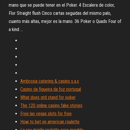
mano que se puede tener en el Poker. 4 Escalera de color,
Flor Straight flush Cinco cartas seguidas del mismo palo,
cuanto más altas, mejor es la mano. 36 Poker o Quads Four of
a kind ...
Ambrosia catering & casino s.a.s
Casino da figueira da foz portugal
What does gtd stand for poker
The 120 online casino fake stories
Free las vegas slots for free
How to bet on american roulette
Le roy merlin roulette pour meuble